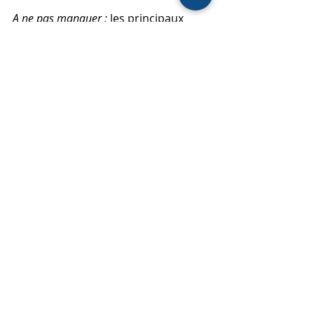
A ne pas manquer :
 les principaux 
pièges à éviter (P.17).
Mérite le coup d’œil :
 les facteurs extra-
comptables de variation du prix (P.47 
à 50).
BIBLIOGRAPHIE
Comments
Write a comment...