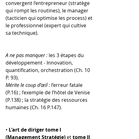
convergent l’entrepreneur (stratège 
qui rompt les routines), le manager 
(tacticien qui optimise les process) et 
le professionnel (expert qui cultive 
sa technique).
A ne pas manquer :
 les 3 étapes du 
développement - Innovation, 
quantification, orchestration (Ch. 10 
P. 93).
Mérite le coup d’œil :
 l’erreur fatale 
(P.16) ; l’exemple de l’hôtel de Venise 
(P.138) ; la stratégie des ressources 
humaines (Ch. 16 P.147).
• 
L'art de diriger tome I 
(Management Stratégie)
 et 
tome II 